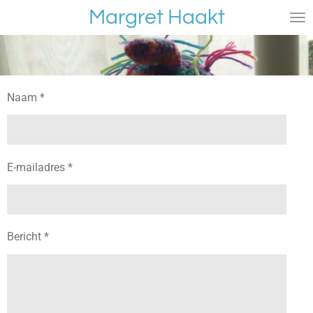
Margret Haakt
Ga
direct
naar
de
hoofdinhoud
Naam *
E-mailadres *
Bericht *